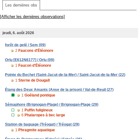
Les dernières obs
[Afficher les dernières observations]
jeudi, 6. août 2026
forêt de gelé / Sem (09)
2
Faucons d'Éléonore
Orlu [E612N6177] / Orlu (09)
1
Faucon d'Éléonore
Pointe du Bechet (Saint-Jacut-de-la-Mer) / Saint-Jacut-de-la-Mer (22)
1
Sterne de Dougall
Étang des Deux Amants (Anse de la prison) / Val-de-Reuil (27)
1
Goéland pontique
Sémaphore (Brignogan-Plage) / Brignogan-Plage (29)
1
Puffin fuligineux
6
Phalaropes à bec large
Station de baguage (Tréogat) / Tréogat (29)
1
Phragmite aquatique