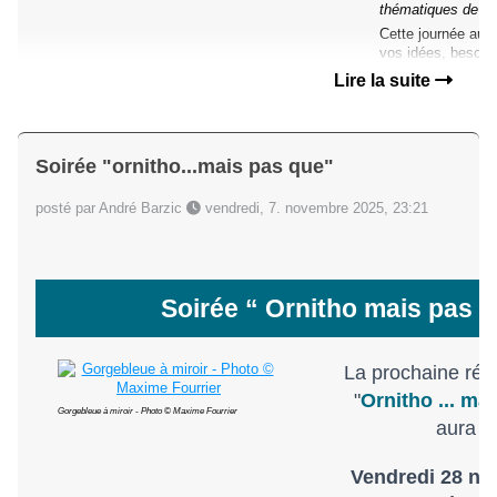
thématiques de la
Cette journée aura 
vos idées, besoins
Lire la suite
Soirée "ornitho...mais pas que"
posté par André Barzic
vendredi, 7. novembre 2025, 23:21
Soirée “ Ornitho mais pas qu
La prochaine réu
"
Ornitho ... mai
Gorgebleue à miroir - Photo
©
Maxime Fourrier
aura li
Vendredi 28 n