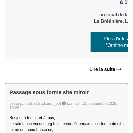
à 19
au local de la
La Brétinière, L
Plus d'infos s
“Ornitho mai
­...
Lire la suite
Passage sous forme site miroir
posté par Julien Sudraud (lpo)
samedi, 13. septembre 2025,
10:22
Bonjour à toutes et à tous,
Le site faune-vendee.org fonctionne désormais sous forme de site
miroir de faune-france.org