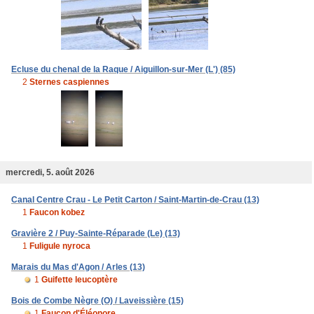
Ecluse du chenal de la Raque / Aiguillon-sur-Mer (L') (85)
2
Sternes caspiennes
mercredi, 5. août 2026
Canal Centre Crau - Le Petit Carton / Saint-Martin-de-Crau (13)
1
Faucon kobez
Gravière 2 / Puy-Sainte-Réparade (Le) (13)
1
Fuligule nyroca
Marais du Mas d'Agon / Arles (13)
1
Guifette leucoptère
Bois de Combe Nègre (O) / Laveissière (15)
1
Faucon d'Éléonore