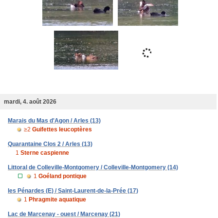
mardi, 4. août 2026
Marais du Mas d'Agon / Arles (13)
≥2
Guifettes leucoptères
Quarantaine Clos 2 / Arles (13)
1
Sterne caspienne
Littoral de Colleville-Montgomery / Colleville-Montgomery (14)
1
Goéland pontique
les Pénardes (E) / Saint-Laurent-de-la-Prée (17)
1
Phragmite aquatique
Lac de Marcenay - ouest / Marcenay (21)