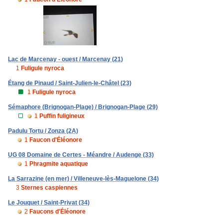
Lac de Marcenay - ouest / Marcenay (21)
1
Fuligule nyroca
Étang de Pinaud / Saint-Julien-le-Châtel (23)
1
Fuligule nyroca
Sémaphore (Brignogan-Plage) / Brignogan-Plage (29)
1
Puffin fuligineux
Padulu Tortu / Zonza (2A)
1
Faucon d'Éléonore
UG 08 Domaine de Certes - Méandre / Audenge (33)
1
Phragmite aquatique
La Sarrazine (en mer) / Villeneuve-lès-Maguelone (34)
3
Sternes caspiennes
Le Jouquet / Saint-Privat (34)
2
Faucons d'Éléonore