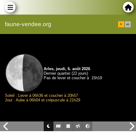
faune-vendee.org
fr
en
Arles, jeudi, 6. août 2026
Dernier quartier (22 jours)
Pas de lever et coucher à 15h19
Soleil : Lever à 06h36 et coucher à 20h57
Jour : Aube à 06h04 et crépuscule à 21h29