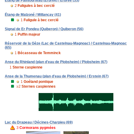
Étang de Paintourteau (Erbrée) / Erbrée (35)
2
Fuligules à bec cerclé
Étang de Malzoné / Millançay (41)
1
Fuligule à bec cerclé
Signal de Er Pondeu (Quiberon) / Quiberon (56)
1
Puffin majeur
Réservoir de la Gèze (Lac de Castelnau-Magnoac) / Castelnau-Magnoac
(65)
1
Bécasseau de Temminck
Anse du Rhinland (plan d'eau de Plobsheim) / Plobsheim (67)
1
Sterne caspienne
Anse de la Thumenau (plan d'eau de Plobsheim) / Erstein (67)
1
Goéland pontique
≥2
Sternes caspiennes
Lac du Drapeau / Décines-Charpieu (69)
3
Cormorans pygmées