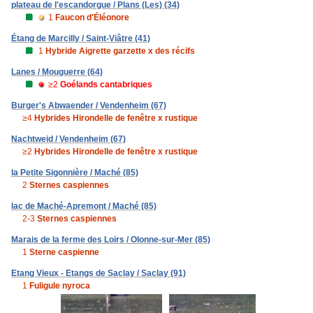
plateau de l'escandorgue / Plans (Les) (34)
1
Faucon d'Éléonore
Étang de Marcilly / Saint-Viâtre (41)
1
Hybride Aigrette garzette x des récifs
Lanes / Mouguerre (64)
≥2
Goélands cantabriques
Burger's Abwaender / Vendenheim (67)
≥4
Hybrides Hirondelle de fenêtre x rustique
Nachtweid / Vendenheim (67)
≥2
Hybrides Hirondelle de fenêtre x rustique
la Petite Sigonnière / Maché (85)
2
Sternes caspiennes
lac de Maché-Apremont / Maché (85)
2-3
Sternes caspiennes
Marais de la ferme des Loirs / Olonne-sur-Mer (85)
1
Sterne caspienne
Etang Vieux - Etangs de Saclay / Saclay (91)
1
Fuligule nyroca