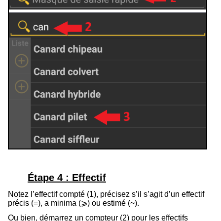
Étape 4 : Effectif
Notez l’effectif compté (
1
), p
récisez s’il s’agit d’un effectif
précis (=), a minima (
⩾
) ou estimé (
~
).
Ou bien, démarrez un compteur (
2
) pour les effectifs