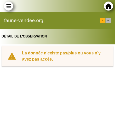
faune-vendee.org
fr
en
DÉTAIL DE L'OBSERVATION
La donnée n'existe pas/plus ou vous n'y
avez pas accès.