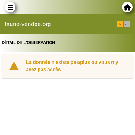
faune-vendee.org
fr
en
DÉTAIL DE L'OBSERVATION
La donnée n'existe pas/plus ou vous n'y
avez pas accès.